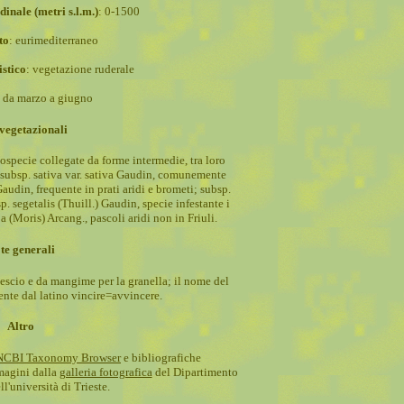
dinale (metri s.l.m.)
: 0-1500
to
:
eurimediterraneo
istico
:
vegetazione ruderale
: da marzo a giugno
vegetazionali
ospecie collegate da forme intermedie, tra loro
 subsp. sativa var. sativa Gaudin, comunemente
Gaudin, frequente in prati aridi e brometi; subsp.
p. segetalis (Thuill.) Gaudin, specie infestante i
a (Moris) Arcang., pascoli aridi non in Friuli.
te generali
escio e da mangime per la granella; il nome del
nte dal latino vincire=avvincere.
Altro
NCBI Taxonomy Browser
e bibliografiche
magini dalla
galleria fotografica
del Dipartimento
l'università di Trieste.