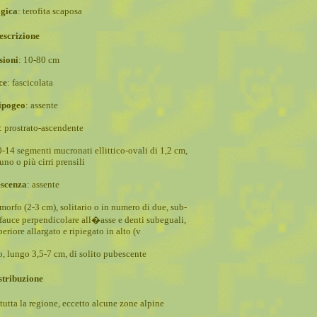
gica
:
terofita scaposa
escrizione
ioni
: 10-80 cm
ce
: fascicolata
ipogeo
: assente
: prostrato-ascendente
-14 segmenti mucronati ellittico-ovali di 1,2 cm,
uno o più cirri prensili
escenza
: assente
omorfo (2-3 cm), solitario o in numero di due, sub-
 fauce perpendicolare all�asse e denti subeguali,
periore allargato e ripiegato in alto (v
, lungo 3,5-7 cm, di solito pubescente
stribuzione
 tutta la regione, eccetto alcune zone alpine