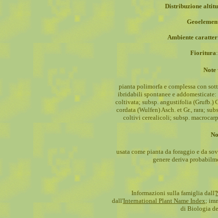
Distribuzione altitu
Geoelemen
Ambiente caratter
Fioritura
Note 
pianta polimorfa e complessa con sott
ibridabili spontanee e addomesticate:
coltivata; subsp. angustifolia (Grufb.) 
cordata (Wulfen) Asch. et Gr., rara; subs
coltivi cerealicoli; subsp. macrocarp
No
usata come pianta da foraggio e da sov
genere deriva probabilme
Informazioni sulla famiglia dall'
dall'
International Plant Name Index
; im
di Biologia del