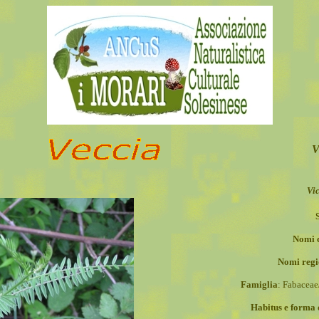
V
Vic
Nomi 
Nomi regi
Famiglia
: Fabacea
Habitus e forma d