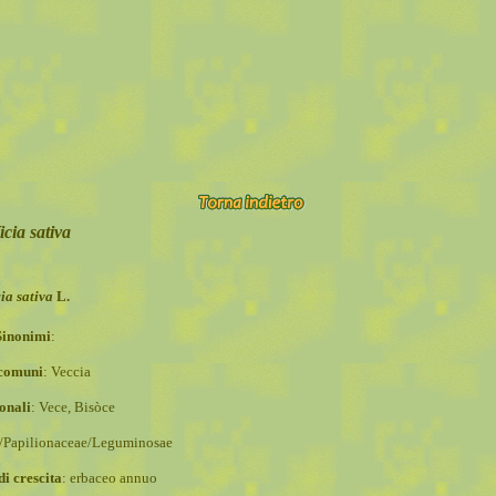
icia sativa
ia sativa
L.
Sinonimi
:
comuni
: Veccia
onali
: Vece, Bisòce
e/Papilionaceae/Leguminosae
i crescita
:
erbaceo annuo