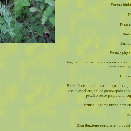
Forma biolo
D
Dimens
Radi
Fusto 
Fusto epigeo
Foglie
: imparipennate, composte, con 10
terminanti in 
Infior
Fiori
: fiore ermafrodita, dialipetalo zig
sessile ascellare, calice gamosepalo con
petali 5 rosso-purpurei, il su
Frutto
: legume bruno-nerastro
Di
Distribuzione regionale
: in quasi