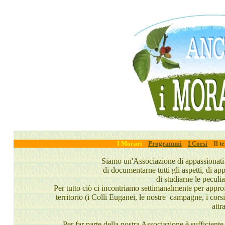
I Morari
Programmi
I Corsi
Il t
Siamo un'Associazione di appassionati d
di documentarne tutti gli aspetti, di a
di studiarne le peculia
Per tutto ciò ci incontriamo settimanalmente per appro
territorio (i Colli Euganei, le nostre campagne, i cor
attr
Per far parte della nostra Associazione è sufficiente i